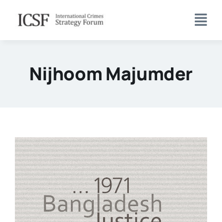
Skip
to
content
Nijhoom Majumder