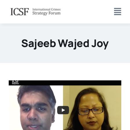
Skip
to
content
Sajeeb Wajed Joy