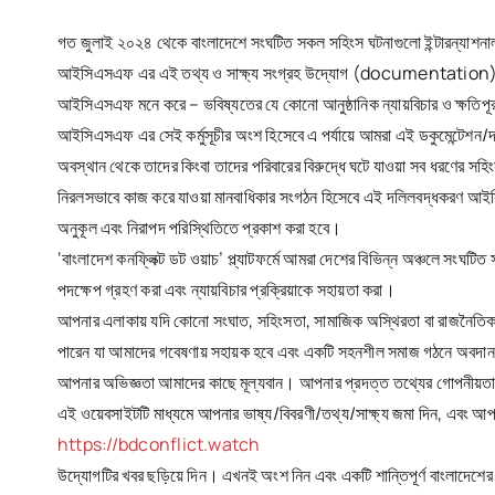
গত জুলাই ২০২৪ থেকে বাংলাদেশে সংঘটিত সকল সহিংস ঘটনাগুলো ইন্টারন্যাশনাল
আইসিএসএফ এর এই তথ্য ও সাক্ষ্য সংগ্রহ উদ্যোগ (documentation) এর আও
আইসিএসএফ মনে করে – ভবিষ্যতের যে কোনো আনুষ্ঠানিক ন্যায়বিচার ও ক্ষতিপূরণ 
আইসিএসএফ এর সেই কর্মুসূচীর অংশ হিসেবে এ পর্যায়ে আমরা এই ডকুমেন্টেশন/দলিলব
অবস্থান থেকে তাদের কিংবা তাদের পরিবারের বিরুদ্ধে ঘটে যাওয়া সব ধরণের সহ
নিরলসভাবে কাজ করে যাওয়া মানবাধিকার সংগঠন হিসেবে এই দলিলবদ্ধকরণ আইস
অনুকূল এবং নিরাপদ পরিস্থিতিতে প্রকাশ করা হবে।
‘বাংলাদেশ কনফ্লিক্ট ডট ওয়াচ’ প্ল্যাটফর্মে আমরা দেশের বিভিন্ন অঞ্চলে সংঘ
পদক্ষেপ গ্রহণ করা এবং ন্যায়বিচার প্রক্রিয়াকে সহায়তা করা।
আপনার এলাকায় যদি কোনো সংঘাত, সহিংসতা, সামাজিক অস্থিরতা বা রাজনৈতিক বি
পারেন যা আমাদের গবেষণায় সহায়ক হবে এবং একটি সহনশীল সমাজ গঠনে অবদা
আপনার অভিজ্ঞতা আমাদের কাছে মূল্যবান। আপনার প্রদত্ত তথ্যের গোপনীয়তা র
এই ওয়েবসাইটটি মাধ্যমে আপনার ভাষ্য/বিবরণী/তথ্য/সাক্ষ্য জমা দিন, এবং আ
https://bdconflict.watch
উদ্যোগটির খবর ছড়িয়ে দিন। এখনই অংশ নিন এবং একটি শান্তিপূর্ণ বাংলাদেশের 