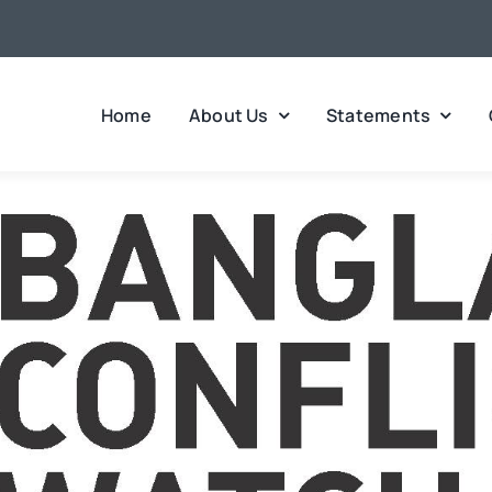
Home
About Us
Statements