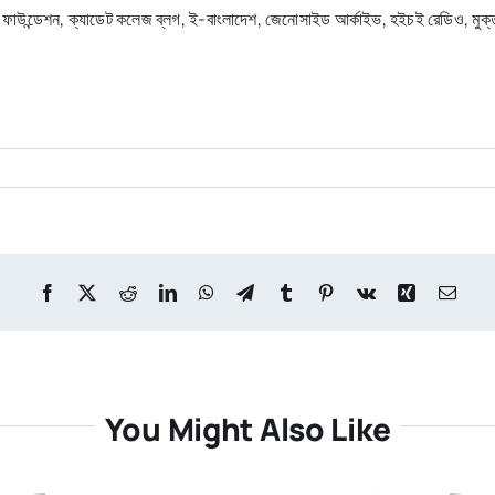
়ন ফাউন্ডেশন, ক্যাডেট কলেজ ব্লগ, ই-বাংলাদেশ, জেনোসাইড আর্কাইভ, হইচই রেডিও, মুক্তা
You Might Also Like