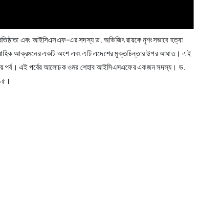
ের প্রতিষ্ঠাতা এবং আইসিএসএফ-এর সদস্য ড. অভিজিৎ রায়কে নৃশংসভাবে হত্যা
র ধারাবাহিক আক্রমনের একটি অংশ এবং এটি এদেশের মুক্তচিন্তার উপর আঘাত। এই
ের তৃতীয় পর্ব। এই পর্বের আলোচক ওমর শেহাব আইসিএসএফের একজন সদস্য। ড.
২০১৫।