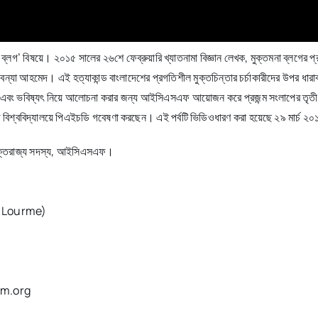
ংলা ব্লগ’ বিষয়ে। ২০১৫ সালের ২৬শে ফেব্রুয়ারি খ্যাতনামা বিজ্ঞান লেখক, মুক্তমনা ব্লগ
্রী বন্যা আহমেদ। এই হত্যাকান্ড বাংলাদেশের প্রগতিশীল মুক্তচিন্তার চর্চাকারীদের উপ
নের বর্তমান এবং ভবিষ্যৎ নিয়ে আলোচনা করার জন্য আইসিএসএফ আয়োজন করে প্রজন্ম সংলাপ
ান্ড বিশ্ববিদ্যালয়ে পিএইচডি গবেষণা করছেন। এই পর্বটি ভিডিওধারণ করা হয়েছে ২৯ মার্চ 
়, যুক্তরাজ্য সদস্য, আইসিএসএফ।
re Lourme)
orum.org