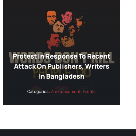
Protest In Response To Recent
Attack On Publishers, Writers
In Bangladesh
Categories:
Announcement
,
Events