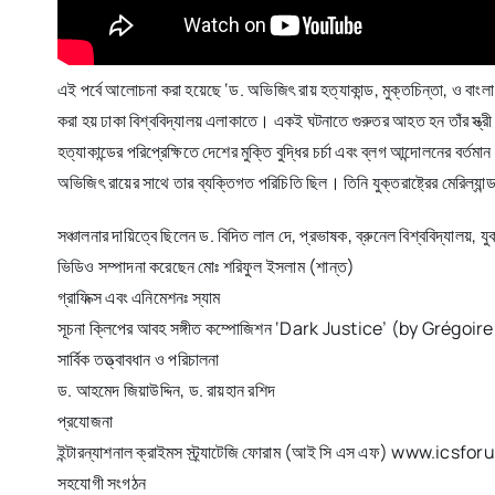
এই পর্বে আলোচনা করা হয়েছে ‘ড. অভিজিৎ রায় হত্যাকান্ড, মুক্তচিন্তা, ও বা
করা হয় ঢাকা বিশ্ববিদ্যালয় এলাকাতে। একই ঘটনাতে গুরুতর আহত হন তাঁর স্ত
হত্যাকান্ডের পরিপ্রেক্ষিতে দেশের মুক্তি বুদ্ধির চর্চা এবং ব্লগ আন্দোল
অভিজিৎ রায়ের সাথে তার ব্যক্তিগত পরিচিতি ছিল। তিনি যুক্তরাষ্ট্রের মেরিল্য
সঞ্চালনার দায়িত্বে ছিলেন ড. বিদিত লাল দে, প্রভাষক, ব্রুনেল বিশ্ববিদ্যালয
ভিডিও সম্পাদনা করেছেন মোঃ শরিফুল ইসলাম (শান্ত)
গ্রাফিক্স এবং এনিমেশনঃ স্যাম
সূচনা ক্লিপের আবহ সঙ্গীত কম্পোজিশন ‘Dark Justice’ (by Grégoi
সার্বিক তত্ত্বাবধান ও পরিচালনা
ড. আহমেদ জিয়াউদ্দিন, ড. রায়হান রশিদ
প্রযোজনা
ইন্টারন্যাশনাল ক্রাইমস স্ট্র্যাটেজি ফোরাম (আই সি এস এফ) www.icsf
সহযোগী সংগঠন