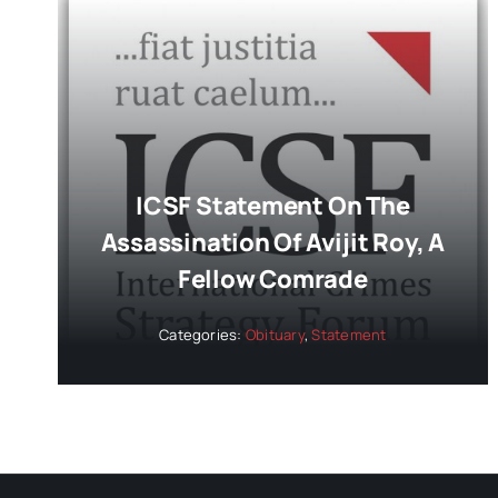
ICSF Statement On The
Assassination Of Avijit Roy, A
Fellow Comrade
Categories:
Obituary
,
Statement